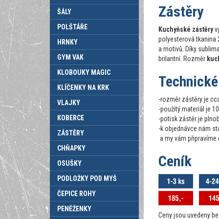
Zástěry
ŠÁLY
POLŠTÁŘE
Kuchyňské zástěry
vy
polyesterová tkanina 
HRNKY
a motivů. Díky sublim
GYM VAK
brilantní. Rozměr
kuc
KLOBOUKY MAGIC
Technické
KLÍČENKY NA KRK
-rozměr zástěry je c
VLAJKY
-použitý materiál je 1
KOBERCE
-potisk zástěr je plno
-k objednávce nám sta
ZÁSTĚRY
a my vám připravíme 
CHŇAPKY
Ceník
OSUŠKY
PODLOŽKY POD MYŠ
ČEPICE ROHY
PENĚŽENKY
Ceny jsou uvedeny b