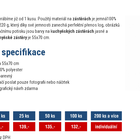
rábíme již od 1 kusu. Použitý materiál na
zástěrách
je jemná100%
220 g, který díky své jemnosti zanechá perfektní přenos log, obrázků
ačnímu potisku jsou barvy na k
uchyňských zástěrách
jasné a
hyňské zástěry
je 55x70 cm.
 specifikace
ca 55x70 cm
00% polyester
barevný
čí poslat pouze fotografii nebo náčrtek
grafický návrh zdarma
ez DPH