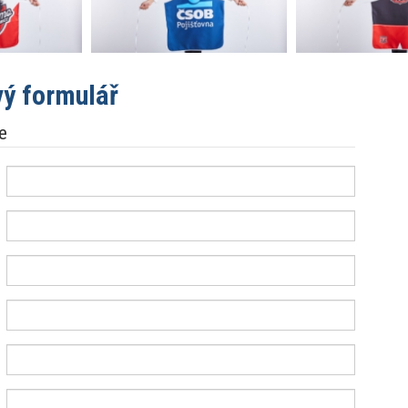
ý formulář
e