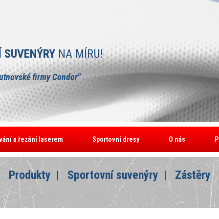
Í SUVENÝRY
NA MÍRU!
rutnovské firmy Condor"
vání a řezání laserem
Sportovní dresy
O nás
P
Produkty
Sportovní suvenýry
Zástěry