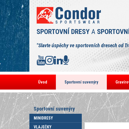
SPORTOVNÍ DRESY
A
SPORTOVN
"Slavte úspěchy ve sportovních dresech od T
Úvod
Sportovní suvenýry
Gravíro
Sportovní suvenýry
MINIDRESY
VLAJEČKY