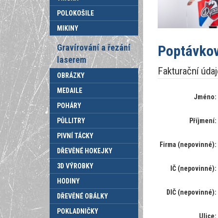
POLOKOŠILE
MIKINY
Poptávkov
Gravírování a řezání
laserem
Fakturační údaj
OBRÁZKY
MEDAILE
Jméno:
POHÁRY
Příjmení:
PŮLLITRY
PIVNÍ TÁCKY
Firma (nepovinné):
DŘEVĚNÉ HOKEJKY
3D VÝROBKY
IČ (nepovinné):
HODINY
DIČ (nepovinné):
DŘEVĚNÉ OBÁLKY
POKLADNIČKY
Ulice: