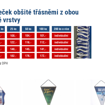
eček obšité třásněmi z obou
ě vrstvy
ez DPH