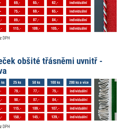
ez DPH
eček obšité třásněmi uvnitř -
va
ez DPH