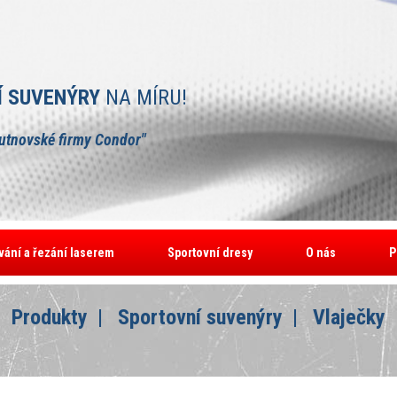
Í SUVENÝRY
NA MÍRU!
rutnovské firmy Condor"
vání a řezání laserem
Sportovní dresy
O nás
P
Produkty
Sportovní suvenýry
Vlaječky