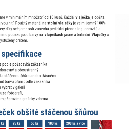
íme v minimálním množství od 10 kusů. Každá
vlaječka
je obšita
vou nití. Použitý materiál na
stolní vlaječky
je velmi jemný 100%
terý díky své jemnosti zanechá perfektní přenos log, obrázků a
čnímu potisku jsou barvy na
vlaječkách
jasné a brilantní.
Vlaječky
o
vystuženy drátem.
 specifikace
 je podle požadavků zákazníka
lnobarevný a oboustranný
šita stáčenou šňůrou nebo třásněmi
ít barvu přání podle zákazníka
 vybrat v galerii
uze fotografii,
m připravíme grafický zdarma
ječek obšité stáčenou šňůrou