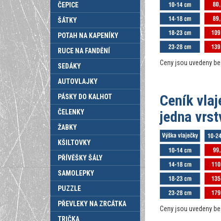
ČEPICE
ŠÁTKY
POTAH NA KAPENÍKY
RUCE NA FANDĚNÍ
Ceny jsou uvedeny b
SEDÁKY
AUTOVLAJKY
Ceník vlaj
PÁSKY DO KALHOT
ČELENKY
jedna vrst
ŽABKY
KŠILTOVKY
PŘÍVĚŠKY ŠÁLY
SAMOLEPKY
PUZZLE
PŘEVLEKY NA ZRCÁTKA
Ceny jsou uvedeny b
TRIČKA