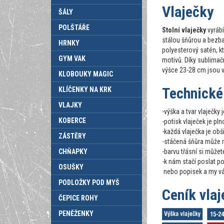
Vlaječky
ŠÁLY
POLŠTÁŘE
Stolní vlaječky
vyráb
stálou šňůrou a bezbar
HRNKY
polyesterový satén, k
GYM VAK
motivů. Díky sublima
výšce 23-28 cm jsou 
KLOBOUKY MAGIC
Technické
KLÍČENKY NA KRK
VLAJKY
-výška a tvar vlaječky
KOBERCE
-potisk vlaječek je p
-každá vlaječka je ob
ZÁSTĚRY
-stáčená šňůra může m
CHŇAPKY
-barvu třásní si můžete
-k nám stačí poslat po
OSUŠKY
nebo popisek a my vá
PODLOŽKY POD MYŠ
Ceník vla
ČEPICE ROHY
PENĚŽENKY