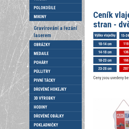
POLOKOŠILE
Ceník vlaj
MIKINY
stran - dv
Gravírování a řezání
laserem
OBRÁZKY
MEDAILE
POHÁRY
PŮLLITRY
Ceny jsou uvedeny b
PIVNÍ TÁCKY
DŘEVĚNÉ HOKEJKY
3D VÝROBKY
HODINY
DŘEVĚNÉ OBÁLKY
POKLADNIČKY