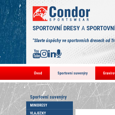
SPORTOVNÍ DRESY
A
SPORTOVN
"Slavte úspěchy ve sportovních dresech od T
Úvod
Sportovní suvenýry
Gravíro
Sportovní suvenýry
MINIDRESY
VLAJEČKY