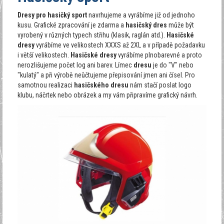
Dresy pro hasičký sport
navrhujeme a vyrábíme již od jednoho
kusu. Grafické zpracování je zdarma a
hasičský dres
může být
vyrobený v různých typech střihu (klasik, raglán atd.).
Hasičské
dresy
vyrábíme ve velikostech XXXS až 2XL a v případě požadavku
i větší velikostech.
Hasičské dresy
vyrábíme plnobarevné a proto
nerozlišujeme počet log ani barev. Límec
dresu
je do "V" nebo
"kulatý" a při výrobě neůčtujeme přepisování jmen ani čísel. Pro
samotnou realizaci
hasičského dresu
nám stačí poslat logo
klubu, náčrtek nebo obrázek a my vám připravíme grafický návrh.