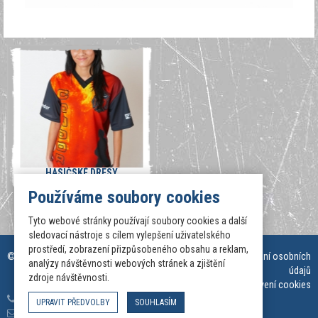
HASIČSKÉ DRESY
Používáme soubory cookies
Tyto webové stránky používají soubory cookies a další
sledovací nástroje s cílem vylepšení uživatelského
prostředí, zobrazení přizpůsobeného obsahu a reklam,
© 2001 - 2026
sportovnisuvenyry.cz
Informace o zpracování osobních
analýzy návštěvnosti webových stránek a zjištění
údajů
zdroje návštěvnosti.
Nastavení cookies
420 777 324 777
UPRAVIT PŘEDVOLBY
SOUHLASÍM
info@sportovnidresy.com