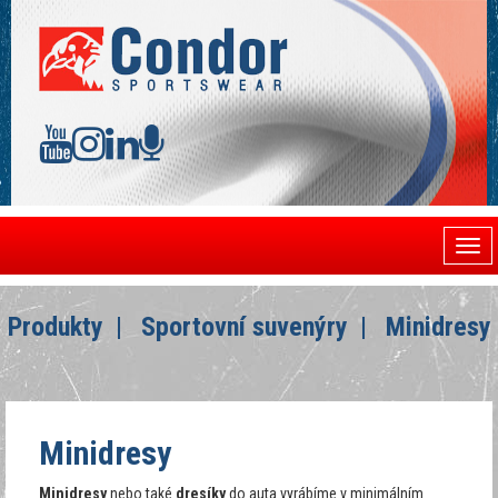
Togg
navi
Produkty
Sportovní suvenýry
Minidresy
Minidresy
Minidresy
nebo také
dresíky
do auta vyrábíme v minimálním