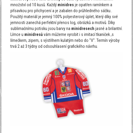
množství od 10 kusů. Každý
minidres
je opatřen ramínkem a
přísavkou pro přichycení a je zabalen do průhledného sáčku..
Použitý materiál je jemný 100% polyesterový úplet, který díky své
jemnosti zanechá perfektní přenos log, obrázků a motivů. Díky
sublimačnímu potisku jsou barvy na
minidresech
jasné a brilantní.
Límce u
minidresů
vám můžeme vyrobit i s imitací tkaniček ,s
límečkem, zipem, s výstřihem kulatým nebo do "V". Termín výroby
trvá 2 až 3 týdny od odsouhlasení grafického návrhu.