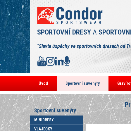
SPORTOVNÍ DRESY
A
SPORTOVN
"Slavte úspěchy ve sportovních dresech od T
Úvod
Sportovní suvenýry
Gravíro
Pr
Sportovní suvenýry
MINIDRESY
VLAJEČKY