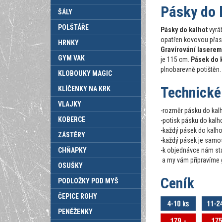
Pásky do 
ŠÁLY
POLŠTÁŘE
Pásky do kalhot
vyrá
opatřen kovovou přask
HRNKY
Gravírování laserem
GYM VAK
je 115 cm.
Pásek do 
plnobarevně potištěn.
KLOBOUKY MAGIC
Technické
KLÍČENKY NA KRK
VLAJKY
-rozměr pásku do kal
KOBERCE
-potisk pásku do kalh
-každý pásek do kalho
ZÁSTĚRY
-každý pásek je samo
CHŇAPKY
-k objednávce nám sta
a my vám připravíme 
OSUŠKY
Ceník
PODLOŽKY POD MYŠ
ČEPICE ROHY
PENĚŽENKY