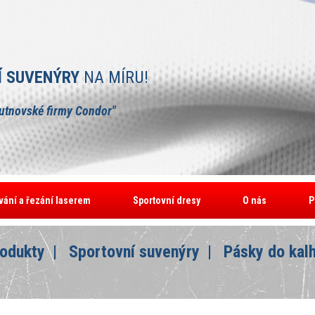
Í SUVENÝRY
NA MÍRU!
rutnovské firmy Condor"
vání a řezání laserem
Sportovní dresy
O nás
P
odukty
Sportovní suvenýry
Pásky do kal