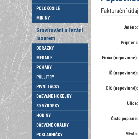
POLOKOŠILE
Fakturační údaj
MIKINY
Jméno:
Gravírování a řezání
laserem
Příjmení:
OBRÁZKY
Firma (nepovinné):
MEDAILE
POHÁRY
IČ (nepovinné):
PŮLLITRY
PIVNÍ TÁCKY
DIČ (nepovinné):
DŘEVĚNÉ HOKEJKY
Ulice:
3D VÝROBKY
HODINY
Číslo popisné:
DŘEVĚNÉ OBÁLKY
Město:
POKLADNIČKY