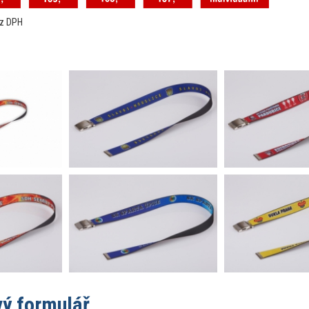
ez DPH
ý formulář