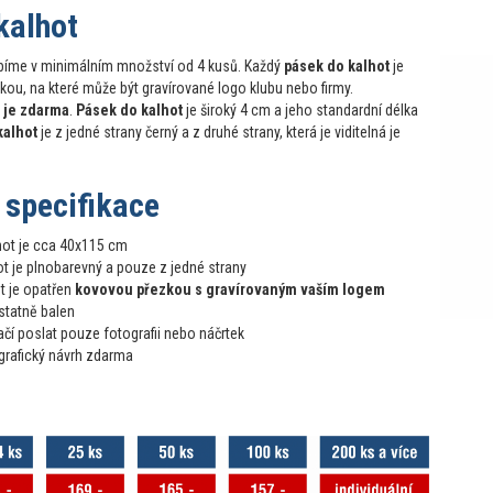
kalhot
bíme v minimálním množství od 4 kusů. Každý
pásek do kalhot
je
ou, na které může být gravírované logo klubu nebo firmy.
 je zdarma
.
Pásek do kalhot
je široký 4 cm a jeho standardní délka
kalhot
je z jedné strany černý a z druhé strany, která je viditelná je
 specifikace
hot je cca 40x115 cm
ot je plnobarevný a pouze z jedné strany
t je opatřen
kovovou přezkou s gravírovaným vaším logem
statně balen
čí poslat pouze fotografii nebo náčrtek
grafický návrh zdarma