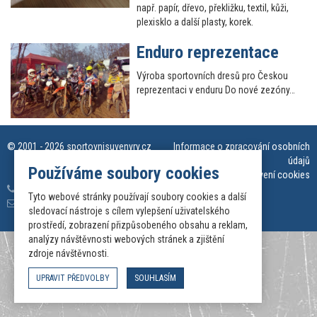
např. papír, dřevo, překližku, textil, kůži,
plexisklo a další plasty, korek.
Enduro reprezentace
Výroba sportovních dresů pro Českou
reprezentaci v enduru Do nové zezóny…
© 2001 - 2026
sportovnisuvenyry.cz
Informace o zpracování osobních
údajů
Používáme soubory cookies
Nastavení cookies
420 777 324 777
Tyto webové stránky používají soubory cookies a další
info@sportovnidresy.com
sledovací nástroje s cílem vylepšení uživatelského
prostředí, zobrazení přizpůsobeného obsahu a reklam,
analýzy návštěvnosti webových stránek a zjištění
zdroje návštěvnosti.
UPRAVIT PŘEDVOLBY
SOUHLASÍM