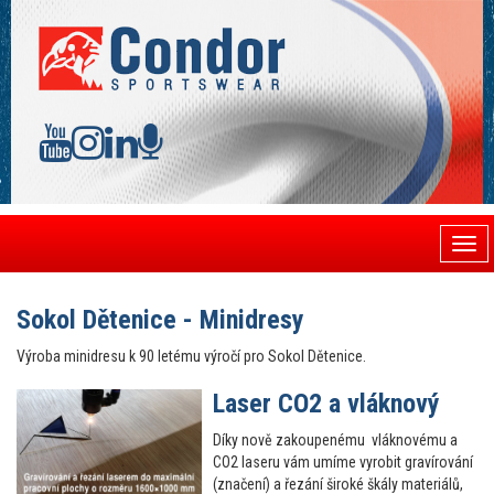
Togg
navi
Sokol Dětenice - Minidresy
Výroba minidresu k 90 letému výročí pro Sokol Dětenice.
Laser CO2 a vláknový
Díky nově zakoupenému vláknovému a
CO2 laseru vám umíme vyrobit gravírování
(značení) a řezání široké škály materiálů,